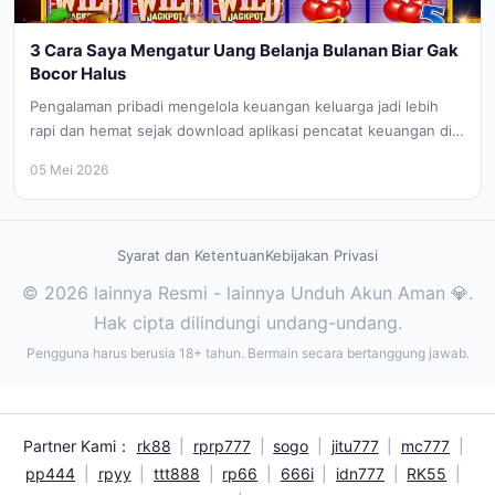
3 Cara Saya Mengatur Uang Belanja Bulanan Biar Gak
Bocor Halus
Pengalaman pribadi mengelola keuangan keluarga jadi lebih
rapi dan hemat sejak download aplikasi pencatat keuangan di
platform lainnya.
05 Mei 2026
Syarat dan Ketentuan
Kebijakan Privasi
© 2026 lainnya Resmi - lainnya Unduh Akun Aman 💎.
Hak cipta dilindungi undang-undang.
Pengguna harus berusia 18+ tahun. Bermain secara bertanggung jawab.
Partner Kami：
rk88
|
rprp777
|
sogo
|
jitu777
|
mc777
|
pp444
|
rpyy
|
ttt888
|
rp66
|
666i
|
idn777
|
RK55
|